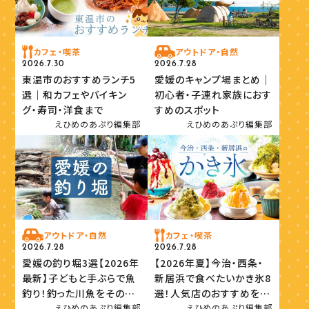
カフェ・喫茶
アウトドア・自然
2026.7.30
2026.7.28
東温市のおすすめランチ5
愛媛のキャンプ場まとめ｜
選｜和カフェやバイキン
初心者・子連れ家族におす
グ・寿司・洋食まで
すめのスポット
えひめのあぷり編集部
えひめのあぷり編集部
アウトドア・自然
カフェ・喫茶
2026.7.28
2026.7.28
愛媛の釣り堀3選【2026年
【2026年夏】今治・西条・
最新】子どもと手ぶらで魚
新居浜で食べたいかき氷8
釣り！釣った川魚をその場
選！人気店のおすすめを紹
で味わおう
介
えひめのあぷり編集部
えひめのあぷり編集部