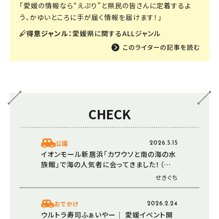
「愛媛の情報なら“えぷり”と県民の皆さんに定着するよ
う、かゆいところに手が届く情報を届けます！」
得意ジャンル：
愛媛県に関するALLジャンル
CHECK
公園
2026.5.15
イオンモール新居浜「カワウソと南の海の水
族館」で海の人気者に会ってきました！（愛
媛/新居浜市・おでかけレポ）
せきぐち
おでかけ
2026.2.24
ウルトラ寿司ふぁいやー｜ 愛媛イベント開