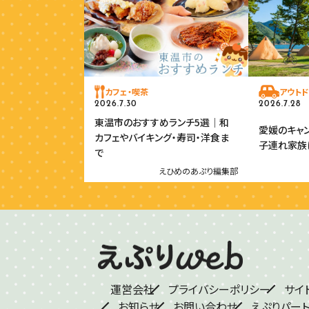
カフェ・喫茶
アウトド
2026.7.30
2026.7.28
東温市のおすすめランチ5選｜和
愛媛のキャ
カフェやバイキング・寿司・洋食ま
子連れ家族
で
えひめのあぷり編集部
運営会社
プライバシーポリシー
サイ
お知らせ
お問い合わせ
えぷりパー