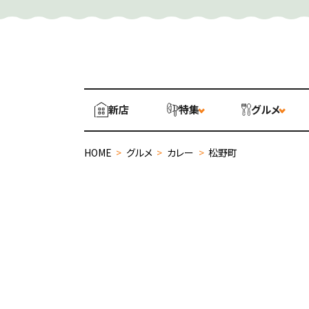
新店
特集
グルメ
HOME
>
グルメ
>
カレー
>
松野町