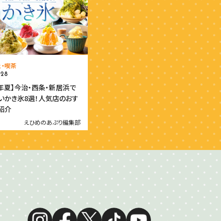
ェ・喫茶
.28
6年夏】今治・西条・新居浜で
いかき氷8選！人気店のおす
紹介
えひめのあぷり編集部