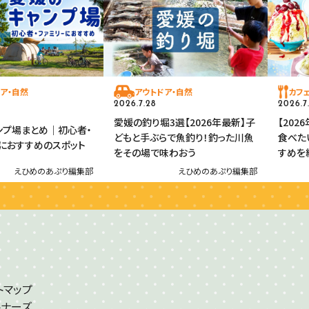
ア・自然
アウトドア・自然
カフ
2026.7.28
2026.7
愛媛の釣り堀3選【2026年最新】子
【202
ンプ場まとめ｜初心者・
どもと手ぶらで魚釣り！釣った川魚
食べた
におすすめのスポット
をその場で味わおう
すめを
えひめのあぷり編集部
えひめのあぷり編集部
トマップ
トナーズ