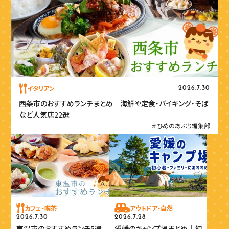
イタリアン
2026.7.30
西条市のおすすめランチまとめ｜海鮮や定食・バイキング・そば
など人気店22選
えひめのあぷり編集部
カフェ・喫茶
アウトドア・自然
2026.7.30
2026.7.28
東温市のおすすめランチ5選
愛媛のキャンプ場まとめ｜初