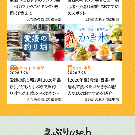
｜和カフェやバイキング・寿
心者・子連れ家族におすすめ
司・洋食まで
のスポット
えひめのあぷり編集部
えひめのあぷり編集部
アウトドア・自然
カフェ・喫茶
2026.7.28
2026.7.28
愛媛の釣り堀3選【2026年最
【2026年夏】今治・西条・新
新】子どもと手ぶらで魚釣
居浜で食べたいかき氷8選！
り！釣った川魚をその場で味
人気店のおすすめを紹介
わおう
えひめのあぷり編集部
えひめのあぷり編集部