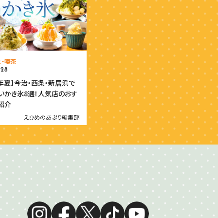
ェ・喫茶
.28
6年夏】今治・西条・新居浜で
いかき氷8選！人気店のおす
紹介
えひめのあぷり編集部