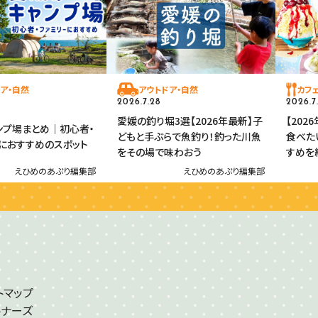
ア・自然
アウトドア・自然
カフ
2026.7.28
2026.7
愛媛の釣り堀3選【2026年最新】子
【202
ンプ場まとめ｜初心者・
どもと手ぶらで魚釣り！釣った川魚
食べた
におすすめのスポット
をその場で味わおう
すめを
えひめのあぷり編集部
えひめのあぷり編集部
トマップ
トナーズ