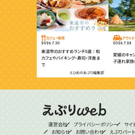
カフェ・喫茶
アウトド
2026.7.30
2026.7.28
東温市のおすすめランチ5選｜和
愛媛のキャ
カフェやバイキング・寿司・洋食ま
子連れ家族
で
えひめのあぷり編集部
運営会社
プライバシーポリシー
サイ
お知らせ
お問い合わせ
えぷりパー