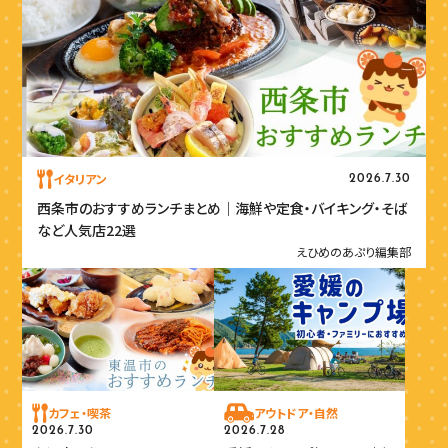
イタリアン
2026.7.30
西条市のおすすめランチまとめ｜海鮮や定食・バイキング・そば
など人気店22選
えひめのあぷり編集部
カフェ・喫茶
アウトドア・自然
2026.7.30
2026.7.28