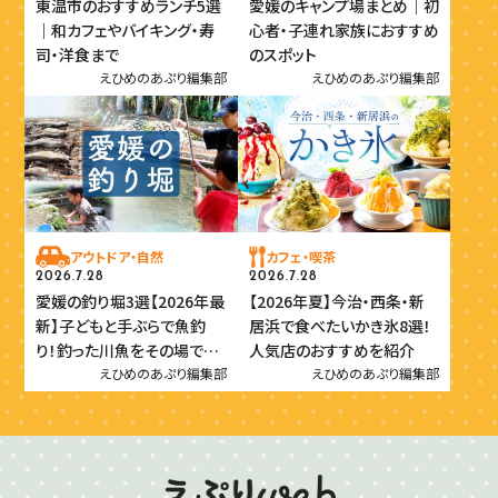
東温市のおすすめランチ5選
愛媛のキャンプ場まとめ｜初
｜和カフェやバイキング・寿
心者・子連れ家族におすすめ
司・洋食まで
のスポット
えひめのあぷり編集部
えひめのあぷり編集部
アウトドア・自然
カフェ・喫茶
2026.7.28
2026.7.28
愛媛の釣り堀3選【2026年最
【2026年夏】今治・西条・新
新】子どもと手ぶらで魚釣
居浜で食べたいかき氷8選！
り！釣った川魚をその場で味
人気店のおすすめを紹介
わおう
えひめのあぷり編集部
えひめのあぷり編集部