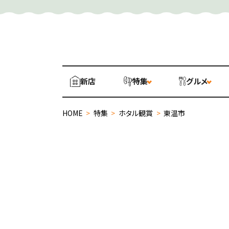
新店
特集
グルメ
HOME
>
特集
>
ホタル観賞
>
東温市