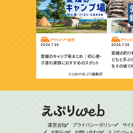
アウトドア・自然
アウトド
2026.7.28
2026.7.28
愛媛の釣り堀
愛媛のキャンプ場まとめ｜初心者・
どもと手ぶ
子連れ家族におすすめのスポット
をその場で
えひめのあぷり編集部
運営会社
プライバシーポリシー
サイ
お知らせ
お問い合わせ
えぷりパー