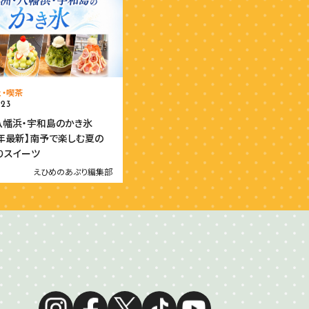
ェ・喫茶
.23
八幡浜・宇和島のかき氷
26年最新】南予で楽しむ夏の
りスイーツ
えひめのあぷり編集部