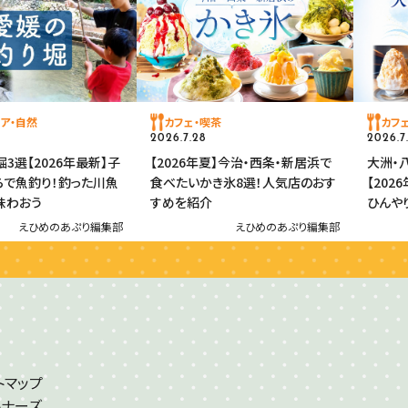
ア・自然
カフェ・喫茶
カフ
2026.7.28
2026.7
3選【2026年最新】子
【2026年夏】今治・西条・新居浜で
大洲・
らで魚釣り！釣った川魚
食べたいかき氷8選！人気店のおす
【20
味わおう
すめを紹介
ひんや
えひめのあぷり編集部
えひめのあぷり編集部
トマップ
トナーズ