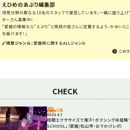
えひめのあぷり編集部
得意分野の異なる10名のスタッフで運営しています。一緒に盛り上げ
ターさん募集中！
「愛媛の情報なら“えぷり”と県民の皆さんに定着するよう、かゆいと
を届けます！」
得意ジャンル：
愛媛県に関するALLジャンル
CHECK
公園
2026.8.7
暗闇エクササイズで滝汗！ボクシング未経験で
SCHOOL」（愛媛/松山市・おでかけレポ）