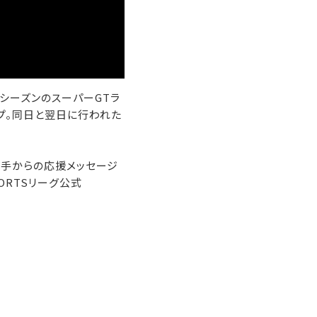
今シーズンのスーパーGTラ
ップ。同日と翌日に行われた
選手からの応援メッセージ
ORTSリーグ公式