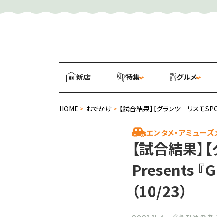
新店
特集
グルメ
HOME
>
おでかけ
>
【試合結果】【グランツーリスモSPORT】 Ma
エンタメ・アミューズ
【試合結果】【グ
Presents 『
（10/23）
えひめのあ