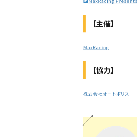
MaxRacing Presen
【主催】
MaxRacing
【協力】
株式会社オートポリス