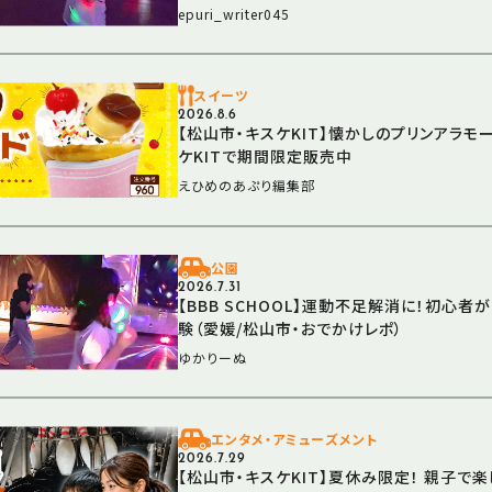
epuri_writer045
スイーツ
2026.8.6
【松山市・キスケKIT】懐かしのプリンアラモ
ケKITで期間限定販売中
えひめのあぷり編集部
公園
2026.7.31
【BBB SCHOOL】運動不足解消に！初心
験（愛媛/松山市・おでかけレポ）
ゆかりーぬ
エンタメ・アミューズメント
2026.7.29
【松山市・キスケKIT】夏休み限定！ 親子で