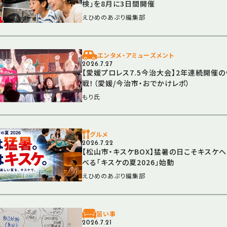
検」を8月に3日間開催
えひめのあぷり編集部
エンタメ・アミューズメント
2026.7.27
【愛媛プロレス7.5今治大会】2年連続開催
戦！（愛媛/今治市・おでかけレポ）
もり氏
グルメ
2026.7.22
【松山市・キスケBOX】猛暑の日こそキスケ
べる「キスケの夏2026」始動
えひめのあぷり編集部
習い事
2026.7.21