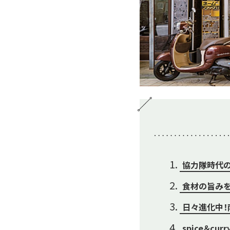
協力隊時代の
食材の旨みを
日々進化中！
spice＆cu