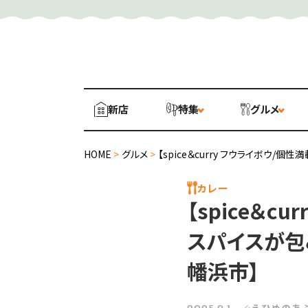
新店
特集
グルメ
HOME
>
グルメ
>
【spice＆curry フウライボウ
カレー
【spice＆
スパイスが包
幡浜市】
えひめのあ