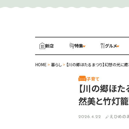
新店
特集
グルメ
HOME
>
暮らし
>
【川の郷ほたるまつり】幻想の光に癒
子育て
【川の郷ほた
然美と竹灯籠
えひめの
2026.4.22