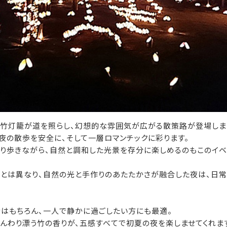
の竹灯籠が道を照らし、幻想的な雰囲気が広がる散策路が登場しま
夜の散歩を安全に、そして一層ロマンチックに彩ります。
くり歩きながら、自然と調和した光景を存分に楽しめるのもこのイベ
ンとは異なり、自然の光と手作りのあたたかさが融合した夜は、日
士はもちろん、一人で静かに過ごしたい方にも最適。
んわり漂う竹の香りが、五感すべてで初夏の夜を楽しませてくれま