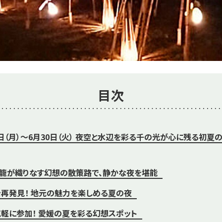
目次
月1日（月）～6月30日（火） 夜空と水辺を彩る千の光が心に残る初夏
籠が織りなす幻想の散策路で、静かな夜を堪能
再発見！ 地元の魅力を楽しめる夏の夜
軽に参加！ 愛媛の夏を彩る幻想スポット