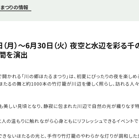
まつりの情報
1日（月）～6月30日（火） 夜空と水辺を彩る
間を演出
開かれる「川の郷ほたるまつり」は、初夏にぴったりの夜を楽しめ
ほたるの舞と約1000本の竹灯籠が川辺を優しく照らし、訪れる人
とも美しい見頃となり、静寂に包まれた川辺で自然の光が織りなす
人の温もりに触れながら心身ともにリフレッシュできるイベントで
できないほたるの光と、手作り竹灯籠のやわらかな灯りが調和した