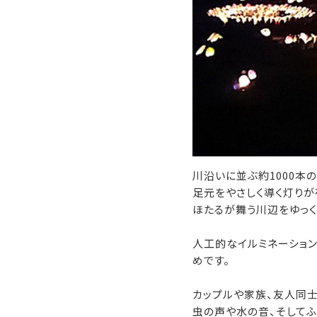
川沿いに並ぶ約1000本
足元をやさしく導く灯りが
ほたるが舞う川辺をゆっ
人工的なイルミネーショ
めです。
カップルや家族、友人同
虫の声や水の音、そしてふ