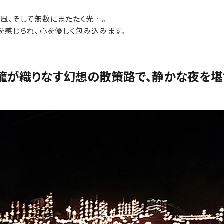
風、そして無数にまたたく光…。
を感じられ、心を優しく包み込みます。
籠が織りなす幻想の散策路で、静かな夜を堪