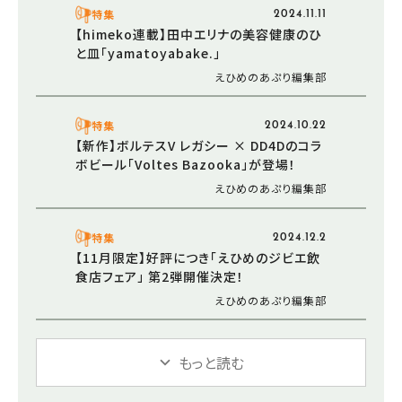
特集
2024.11.11
【himeko連載】田中エリナの美容健康のひ
と皿「yamatoyabake.」
えひめのあぷり編集部
特集
2024.10.22
【新作】ボルテスV レガシー × DD4Dのコラ
ボビール「Voltes Bazooka」が登場！
えひめのあぷり編集部
特集
2024.12.2
【11月限定】好評につき「えひめのジビエ飲
食店フェア」 第2弾開催決定！
えひめのあぷり編集部
もっと読む