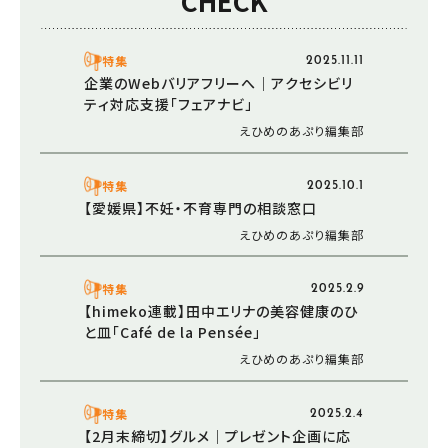
CHECK
特集
2025.11.11
企業のWebバリアフリーへ｜アクセシビリ
ティ対応支援「フェアナビ」
えひめのあぷり編集部
特集
2025.10.1
【愛媛県】不妊・不育専門の相談窓口
えひめのあぷり編集部
特集
2025.2.9
【himeko連載】田中エリナの美容健康のひ
と皿「Café de la Pensée」
えひめのあぷり編集部
特集
2025.2.4
【2月末締切】グルメ｜プレゼント企画に応