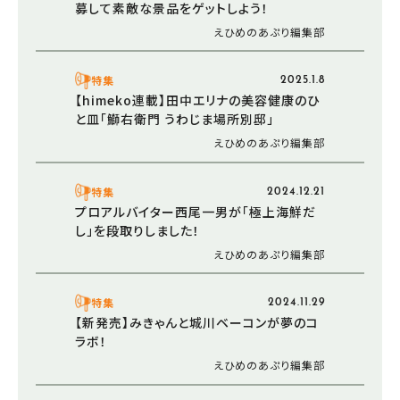
募して素敵な景品をゲットしよう！
えひめのあぷり編集部
特集
2025.1.8
【himeko連載】田中エリナの美容健康のひ
と皿「鰤右衛門 うわじま場所別邸」
えひめのあぷり編集部
特集
2024.12.21
プロアルバイター西尾一男が「極上海鮮だ
し」を段取りしました！
えひめのあぷり編集部
特集
2024.11.29
【新発売】みきゃんと城川ベーコンが夢のコ
ラボ！
えひめのあぷり編集部