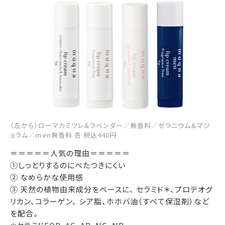
（左から）ローマカミツレ＆ラベンダー／無香料／ゼラニウム＆マジ
ョラム／men無香料 各 税込440円
＝＝＝＝＝人気の理由＝＝＝＝＝
①しっとりするのにべたつきにくい
② なめらかな使用感
③ 天然の植物由来成分をベースに、 セラミド＊、プロテオグ
リカン、コラーゲン、 シア脂、ホホバ油（すべて保湿剤）など
を配合。