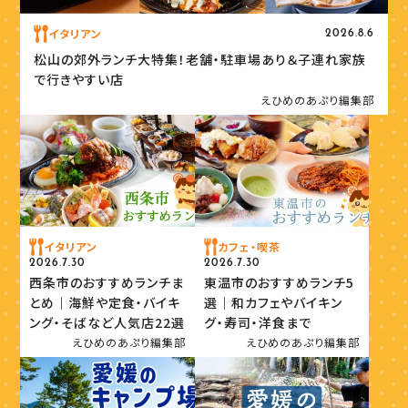
イタリアン
2026.8.6
松山の郊外ランチ大特集！老舗・駐車場あり＆子連れ家族
で行きやすい店
えひめのあぷり編集部
イタリアン
カフェ・喫茶
2026.7.30
2026.7.30
西条市のおすすめランチま
東温市のおすすめランチ5
とめ｜海鮮や定食・バイキ
選｜和カフェやバイキン
ング・そばなど人気店22選
グ・寿司・洋食まで
えひめのあぷり編集部
えひめのあぷり編集部