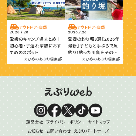
アウトドア・自然
アウトドア・自然
2026.7.28
2026.7.28
愛媛のキャンプ場まとめ｜
愛媛の釣り堀3選【2026年
初心者・子連れ家族におす
最新】子どもと手ぶらで魚
すめのスポット
釣り！釣った川魚をその場
で味わおう
えひめのあぷり編集部
えひめのあぷり編集部
運営会社
プライバシーポリシー
サイトマップ
お知らせ
お問い合わせ
えぷりパートナーズ