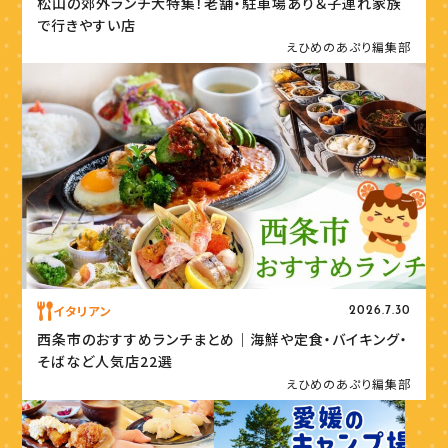
松山の郊外ランチ大特集！老舗・駐車場あり＆子連れ家族
で行きやすい店
えひめのあぷり編集部
イタリアン
2026.7.30
西条市のおすすめランチまとめ｜海鮮や定食・バイキング・
そばなど人気店22選
えひめのあぷり編集部