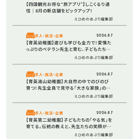
【四国観光お得な“旅アプリ”】しこくるり通
信｜8月の新店舗をピックアップ！
えひめのあぷり編集部
求人・就活・企業
2026.8.7
【育英幼稚園】遊びも学びも全力で！愛情た
っぷりのベテラン先生と育む、子どもたちの
豊かな心（愛媛/松山市）
えひめのあぷり編集部
求人・就活・企業
2026.8.7
【育英湯山幼稚園】大自然の中でのびのび
育つ！先生全員で見守る「大きな家族」のよ
うな温かい幼稚園（愛媛/松山市）
えひめのあぷり編集部
求人・就活・企業
2026.8.7
【育英第二幼稚園】子どもたちの「やる気」を
育てる。伝統の教えと、先生たちの笑顔が溢
れる幼稚園（愛媛/松山市）
えひめのあぷり編集部