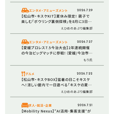
エンタメ・アミューズメント
2026.7.29
【松山市・キスケKIT】夏休み限定！ 親子で
楽しむ「ボウリング裏側探検」を8月に3日間
開催
えひめのあぷり編集部
エンタメ・アミューズメント
2026.7.27
【愛媛プロレス7.5今治大会】2年連続開催
の今治ビッグマッチに参戦！（愛媛/今治市・
おでかけレポ）
もり氏
グルメ
2026.7.22
【松山市・キスケBOX】猛暑の日こそキスケ
へ！涼しい屋内で一日遊べる「キスケの夏
2026」始動
えひめのあぷり編集部
求人・就活・企業
2026.7.21
【Mobility Nexus】“AI活用･集客支援”が