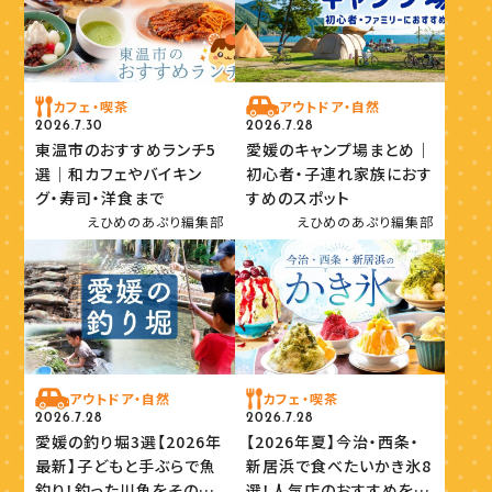
カフェ・喫茶
アウトドア・自然
2026.7.30
2026.7.28
東温市のおすすめランチ5
愛媛のキャンプ場まとめ｜
選｜和カフェやバイキン
初心者・子連れ家族におす
グ・寿司・洋食まで
すめのスポット
えひめのあぷり編集部
えひめのあぷり編集部
アウトドア・自然
カフェ・喫茶
2026.7.28
2026.7.28
愛媛の釣り堀3選【2026年
【2026年夏】今治・西条・
最新】子どもと手ぶらで魚
新居浜で食べたいかき氷8
釣り！釣った川魚をその場
選！人気店のおすすめを紹