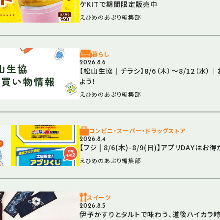
ケKITで期間限定販売中
えひめのあぷり編集部
暮らし
2026.8.6
【松山生協│チラシ】8/6（木）～8/12（水
よう！
えひめのあぷり編集部
コンビニ・スーパー・ドラッグストア
2026.8.4
【フジ | 8/6(木)-8/9(日)】アプリDAYはお
えひめのあぷり編集部
スイーツ
2026.8.5
伊予かすりとタルトで味わう、道後ハイカラ時