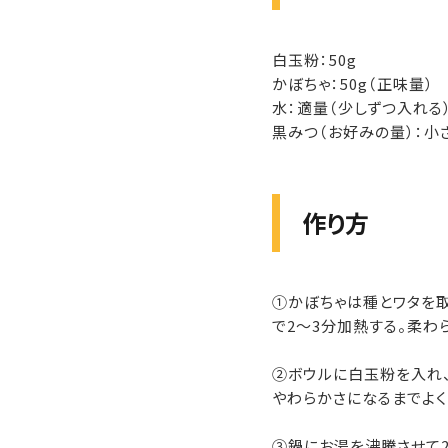
白玉粉：50g
かぼちゃ：50g（正味量）
水：適量（少しずつ入れる
黒みつ（お好みの量）：小
作り方
①かぼちゃは種とワタを取
で2～3分加熱する。柔わ
②ボウルに白玉粉を入れ、
やわらかさになるまでよく
③鍋にお湯を沸騰させて2