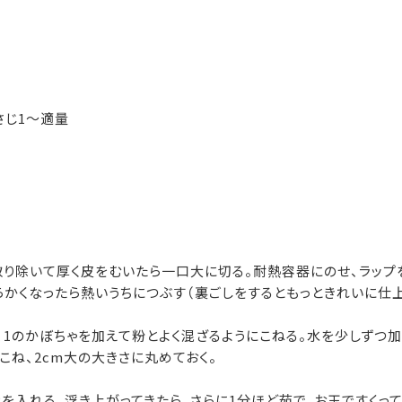
）
さじ1～適量
り除いて厚く皮をむいたら一口大に切る。耐熱容器にのせ、ラップを
らかくなったら熱いうちにつぶす（裏ごしをするともっときれいに仕上
1のかぼちゃを加えて粉とよく混ざるようにこねる。水を少しずつ加
こね、2cm大の大きさに丸めておく。
を入れる。浮き上がってきたら、さらに1分ほど茹で、お玉ですくって