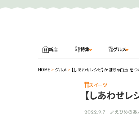
新店
特集
グルメ
HOME
>
グルメ
>
【しあわせレシピ】かぼちゃ白玉 をつ
スイーツ
【しあわせレ
えひめのあ
2022.9.7