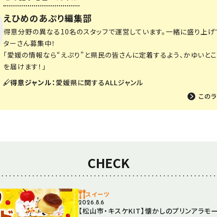
えひめのあぷり編集部
得意分野の異なる10名のスタッフで運営しています。一緒に盛り上げ
ターさん募集中！
「愛媛の情報なら“えぷり”と県民の皆さんに定着するよう、かゆいと
を届けます！」
得意ジャンル：
愛媛県に関するALLジャンル
CHECK
スイーツ
2026.8.6
【松山市・キスケKIT】懐かしのプリンアラモ