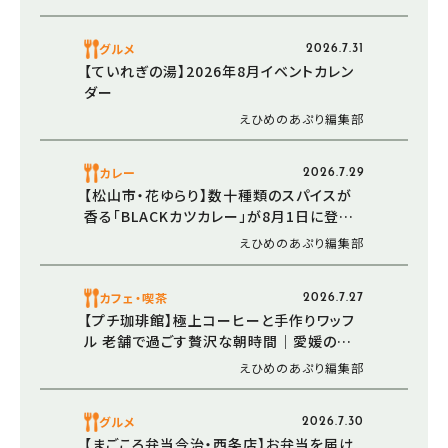
グルメ
2026.7.31
【ていれぎの湯】2026年8月イベントカレン
ダー
えひめのあぷり編集部
カレー
2026.7.29
【松山市・花ゆらり】数十種類のスパイスが
香る「BLACKカツカレー」が8月1日に登場！
サウナ後の新定番を目指す「サ飯-1.0」第2
えひめのあぷり編集部
弾
カフェ・喫茶
2026.7.27
【プチ珈琲館】極上コーヒーと手作りワッフ
ル 老舗で過ごす贅沢な朝時間｜愛媛の夏
モーニング（愛媛/西条市）
えひめのあぷり編集部
グルメ
2026.7.30
【まごころ弁当今治・西条店】お弁当を届け