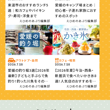
東温市のおすすめランチ5
愛媛のキャンプ場まとめ｜
選｜和カフェやバイキン
初心者・子連れ家族におす
グ・寿司・洋食まで
すめのスポット
えひめのあぷり編集部
えひめのあぷり編集部
アウトドア・自然
カフェ・喫茶
2026.7.28
2026.7.28
愛媛の釣り堀3選【2026年
【2026年夏】今治・西条・
最新】子どもと手ぶらで魚
新居浜で食べたいかき氷8
釣り！釣った川魚をその場
選！人気店のおすすめを紹
で味わおう
介
えひめのあぷり編集部
えひめのあぷり編集部