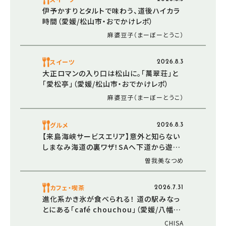
伊予かすりとタルトで味わう、道後ハイカラ
時間（愛媛/松山市・おでかけレポ）
麻婆豆子（まーぼーとうこ）
スイーツ
2026.8.3
大正ロマンの入り口は松山に。「萬翠荘」と
「愛松亭」（愛媛/松山市・おでかけレポ）
麻婆豆子（まーぼーとうこ）
グルメ
2026.8.3
【来島海峡サービスエリア】意外と知らない
しまなみ海道の裏ワザ！SAへ下道から遊び
に行ってみた（愛媛/今治市・おでかけレポ）
曽我美なつめ
カフェ・喫茶
2026.7.31
進化系かき氷が食べられる！ 道の駅みなっ
とにある「café chouchou」（愛媛/八幡浜
市・おでかけレポ）
CHISA