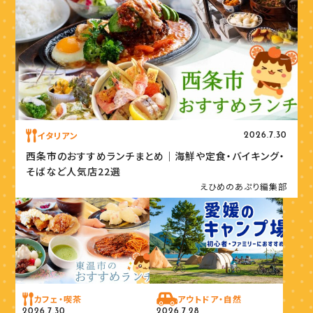
イタリアン
2026.7.30
西条市のおすすめランチまとめ｜海鮮や定食・バイキング・
そばなど人気店22選
えひめのあぷり編集部
カフェ・喫茶
アウトドア・自然
2026.7.30
2026.7.28