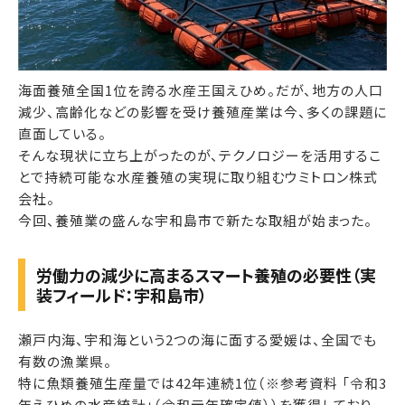
海面養殖全国1位を誇る水産王国えひめ。だが、地方の人口
減少、高齢化などの影響を受け養殖産業は今、多くの課題に
直面している。
そんな現状に立ち上がったのが、テクノロジーを活用するこ
とで持続可能な水産養殖の実現に取り組むウミトロン株式
会社。
今回、養殖業の盛んな宇和島市で新たな取組が始まった。
労働力の減少に高まるスマート養殖の必要性（実
装フィールド：宇和島市）
瀬戸内海、宇和海という2つの海に面する愛媛は、全国でも
有数の漁業県。
特に魚類養殖生産量では42年連続1位（※参考資料 「令和3
年えひめの水産統計」（令和元年確定値））を獲得しており、