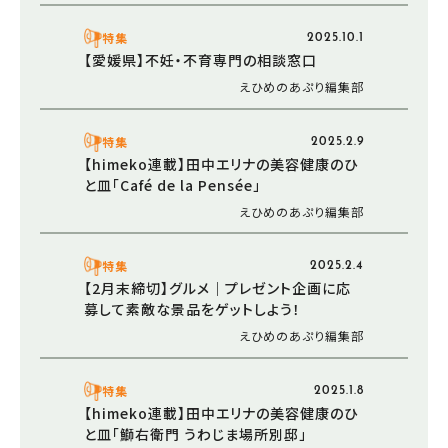
特集
2025.10.1
【愛媛県】不妊・不育専門の相談窓口
えひめのあぷり編集部
特集
2025.2.9
【himeko連載】田中エリナの美容健康のひ
と皿「Café de la Pensée」
えひめのあぷり編集部
特集
2025.2.4
【2月末締切】グルメ｜プレゼント企画に応
募して素敵な景品をゲットしよう！
えひめのあぷり編集部
特集
2025.1.8
【himeko連載】田中エリナの美容健康のひ
と皿「鰤右衛門 うわじま場所別邸」