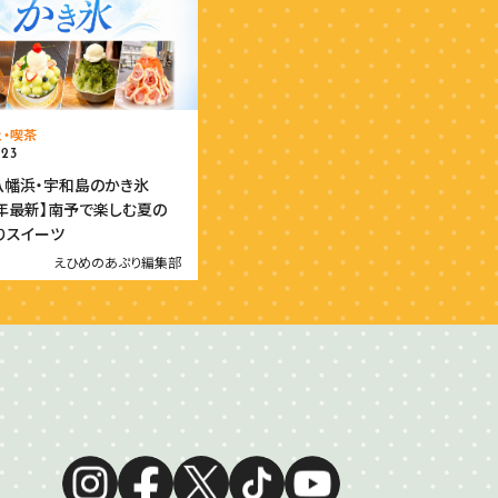
ェ・喫茶
.23
八幡浜・宇和島のかき氷
26年最新】南予で楽しむ夏の
りスイーツ
えひめのあぷり編集部