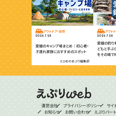
アウトドア・自然
アウトド
2026.7.28
2026.7.28
愛媛の釣り堀
愛媛のキャンプ場まとめ｜初心者・
どもと手ぶ
子連れ家族におすすめのスポット
をその場で
えひめのあぷり編集部
運営会社
プライバシーポリシー
サイ
お知らせ
お問い合わせ
えぷりパー