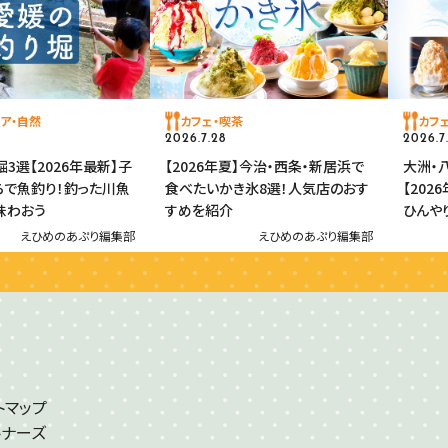
ア・自然
カフェ・喫茶
カフ
2026.7.28
2026.7
3選【2026年最新】子
【2026年夏】今治・西条・新居浜で
大洲・
らで魚釣り！釣った川魚
食べたいかき氷8選！人気店のおす
【20
味わおう
すめを紹介
ひんや
えひめのあぷり編集部
えひめのあぷり編集部
トマップ
トナーズ