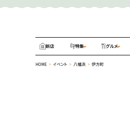
新店
特集
グルメ
HOME
>
イベント
>
八幡浜
>
伊方町