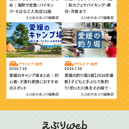
め｜海鮮や定食・バイキン
｜和カフェやバイキング・寿
グ・そばなど人気店22選
司・洋食まで
えひめのあぷり編集部
えひめのあぷり編集部
アウトドア・自然
アウトドア・自然
2026.7.28
2026.7.28
愛媛のキャンプ場まとめ｜初
愛媛の釣り堀3選【2026年最
心者・子連れ家族におすすめ
新】子どもと手ぶらで魚釣
のスポット
り！釣った川魚をその場で味
わおう
えひめのあぷり編集部
えひめのあぷり編集部