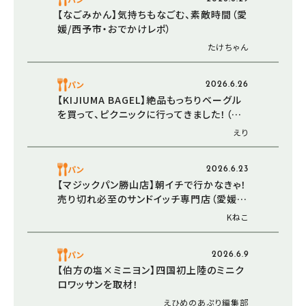
【なごみかん】気持ちもなごむ、素敵時間（愛
媛/西予市・おでかけレポ）
たけちゃん
パン
2026.6.26
【KIJIUMA BAGEL】絶品もっちりベーグル
を買って、ピクニックに行ってきました！（愛
媛/松山市・おでかけレポ）
えり
パン
2026.6.23
【マジックパン勝山店】朝イチで行かなきゃ！
売り切れ必至のサンドイッチ専門店（愛媛/
松山市・おでかけレポ）
Kねこ
パン
2026.6.9
【伯方の塩×ミニヨン】四国初上陸のミニク
ロワッサンを取材！
えひめのあぷり編集部