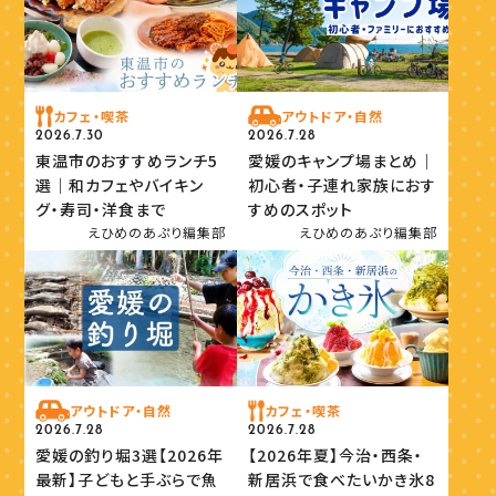
カフェ・喫茶
アウトドア・自然
2026.7.30
2026.7.28
東温市のおすすめランチ5
愛媛のキャンプ場まとめ｜
選｜和カフェやバイキン
初心者・子連れ家族におす
グ・寿司・洋食まで
すめのスポット
えひめのあぷり編集部
えひめのあぷり編集部
アウトドア・自然
カフェ・喫茶
2026.7.28
2026.7.28
愛媛の釣り堀3選【2026年
【2026年夏】今治・西条・
最新】子どもと手ぶらで魚
新居浜で食べたいかき氷8