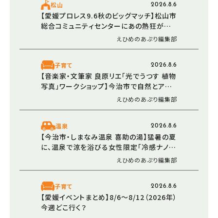
松山
2026.8.6
【愛媛プロレス9.6秋のビッグマッチ】松山市
総合コミュニティセンターにあの熱狂が帰っ
てくる！プロレス観戦で非日常の興奮と感動
えひめのあぷり編集部
を（愛媛/松山市）
子育て
2026.8.6
【音楽家・文筆家 良原リエ「光でうつす 植物
写真」ワークショップ】今治市で自然とアー
トが交差する夏の特別体験（愛媛/今治市）
えひめのあぷり編集部
温泉
2026.8.6
【今治市・しまなみ温泉 喜助の湯】猛暑の夏
に、温泉で涼を浴びる女性限定「冷感ナノミ
スト」が登場！
えひめのあぷり編集部
子育て
2026.8.6
【愛媛イベントまとめ】8/6～8/12（2026年）
今週どこ行く？