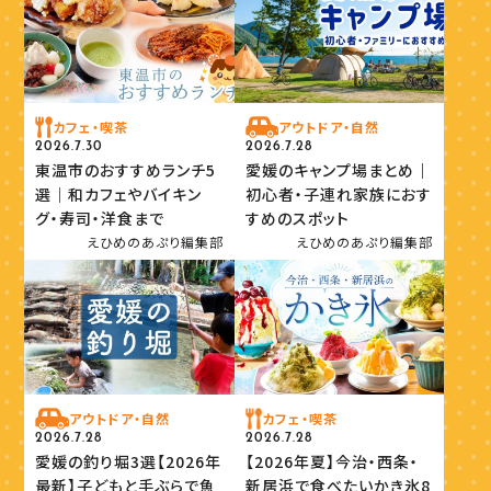
カフェ・喫茶
アウトドア・自然
2026.7.30
2026.7.28
東温市のおすすめランチ5
愛媛のキャンプ場まとめ｜
選｜和カフェやバイキン
初心者・子連れ家族におす
グ・寿司・洋食まで
すめのスポット
えひめのあぷり編集部
えひめのあぷり編集部
アウトドア・自然
カフェ・喫茶
2026.7.28
2026.7.28
愛媛の釣り堀3選【2026年
【2026年夏】今治・西条・
最新】子どもと手ぶらで魚
新居浜で食べたいかき氷8