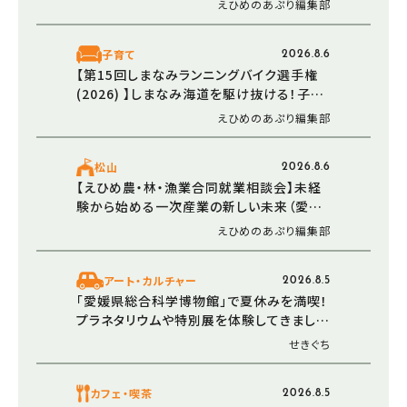
えひめのあぷり編集部
子育て
2026.8.6
【第15回しまなみランニングバイク選手権
(2026) 】しまなみ海道を駆け抜ける！子ど
もの挑戦と笑顔が輝く秋の特別な一日（愛
えひめのあぷり編集部
媛/今治市）
松山
2026.8.6
【えひめ農・林・漁業合同就業相談会】未経
験から始める一次産業の新しい未来（愛媛/
松山市・西条市）
えひめのあぷり編集部
アート・カルチャー
2026.8.5
「愛媛県総合科学博物館」で夏休みを満喫！
プラネタリウムや特別展を体験してきました
（愛媛/新居浜市・おでかけレポ）
せきぐち
カフェ・喫茶
2026.8.5