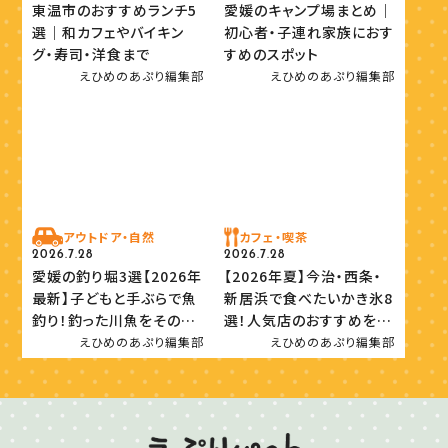
東温市のおすすめランチ5
愛媛のキャンプ場まとめ｜
選｜和カフェやバイキン
初心者・子連れ家族におす
グ・寿司・洋食まで
すめのスポット
えひめのあぷり編集部
えひめのあぷり編集部
アウトドア・自然
カフェ・喫茶
2026.7.28
2026.7.28
愛媛の釣り堀3選【2026年
【2026年夏】今治・西条・
最新】子どもと手ぶらで魚
新居浜で食べたいかき氷8
釣り！釣った川魚をその場
選！人気店のおすすめを紹
で味わおう
介
えひめのあぷり編集部
えひめのあぷり編集部