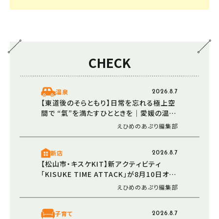
CHECK
温泉
2026.8.7
【東道後のそらともり】日常を忘れる極上空
間で “氣”を満たすひとときを｜愛媛の温泉
で楽しむ夏
えひめのあぷり編集部
新店
2026.8.7
【松山市・キスケKIT】新アクティビティ
「KISUKE TIME ATTACK」が8月10日オー
プン！ 走る・登る・くぐる――全身で障害物に挑
えひめのあぷり編集部
む体験型エリア
子育て
2026.8.7