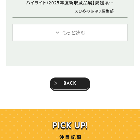
ハイライト/2025年度新収蔵品展】愛媛県美
術館で新たなアートと出会う感動のひとと
えひめのあぷり編集部
き（愛媛/松山市）
もっと読む
BACK
注目記事