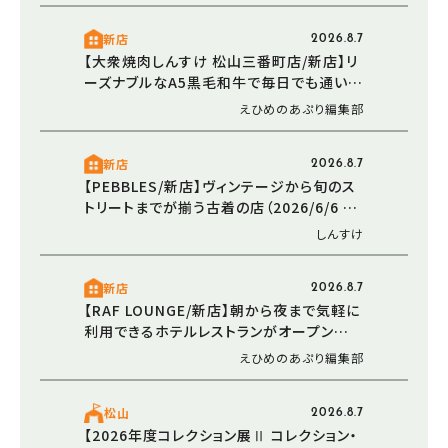
新店
2026.8.7
【大衆焼肉しんすけ 松山三番町店/新店】リ
ーズナブルなA5黒毛和牛で毎日でも通いた
くなる焼肉店オープン（2026/5/16 愛媛/松
えひめのあぷり編集部
山市）
新店
2026.8.7
【PEBBLES/新店】ヴィンテージから旬のス
トリートまでが揃う古着の店（2026/6/6 愛
媛/東温市）
しんすけ
新店
2026.8.7
【RAF LOUNGE/新店】朝から夜まで気軽に
利用できるホテルレストランがオープン
（2026/5/30 愛媛/松山市）
えひめのあぷり編集部
松山
2026.8.7
【2026年度コレクション展Ⅱ コレクション・