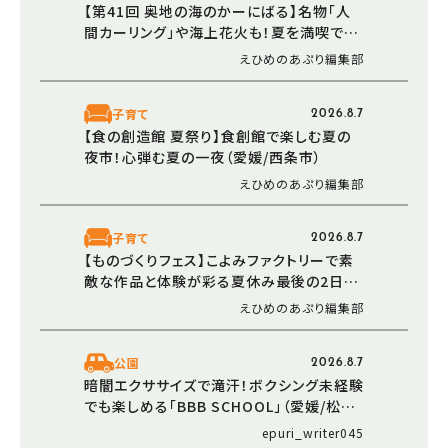
【第41回 奥地の海のかーにばる】名物「人
間カーリング」や海上花火も！夏を満喫でき
る恒例イベント（愛媛/西予市）
えひめのあぷり編集部
子育て
2026.8.7
【食の創造館 夏祭り】食創館で楽しむ夏の
夜市！心弾む夏の一夜（愛媛/西条市）
えひめのあぷり編集部
子育て
2026.8.7
【ものづくりフェス】こよみファクトリーで素
敵な作品と体験が彩る夏休み最後の2日間
（愛媛/伊予市）
えひめのあぷり編集部
公園
2026.8.7
暗闇エクササイズで滝汗！ボクシング未経験
でも楽しめる「BBB SCHOOL」（愛媛/松山
市・おでかけレポ）
epuri_writer045