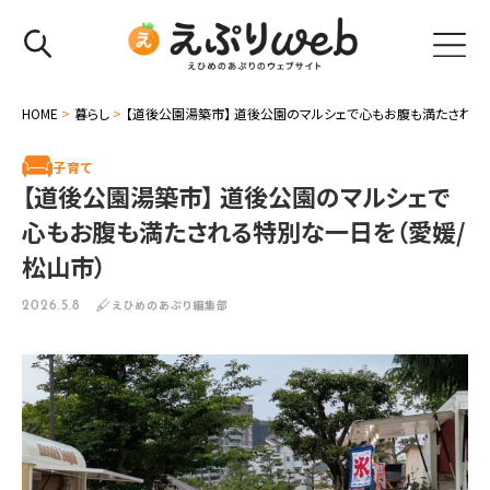
HOME
>
暮らし
>
【道後公園湯築市】 道後公園のマルシェで心もお腹も満たされる
子育て
【道後公園湯築市】 道後公園のマルシェで
心もお腹も満たされる特別な一日を（愛媛/
松山市）
えひめのあぷり編集部
2026.5.8