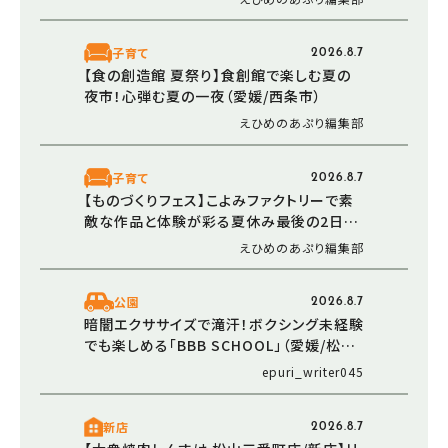
子育て
2026.8.7
【食の創造館 夏祭り】食創館で楽しむ夏の
夜市！心弾む夏の一夜（愛媛/西条市）
えひめのあぷり編集部
子育て
2026.8.7
【ものづくりフェス】こよみファクトリーで素
敵な作品と体験が彩る夏休み最後の2日間
（愛媛/伊予市）
えひめのあぷり編集部
公園
2026.8.7
暗闇エクササイズで滝汗！ボクシング未経験
でも楽しめる「BBB SCHOOL」（愛媛/松山
市・おでかけレポ）
epuri_writer045
新店
2026.8.7