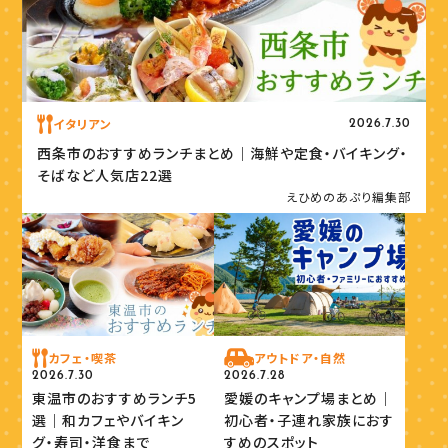
イタリアン
2026.7.30
西条市のおすすめランチまとめ｜海鮮や定食・バイキング・
そばなど人気店22選
えひめのあぷり編集部
カフェ・喫茶
アウトドア・自然
2026.7.30
2026.7.28
東温市のおすすめランチ5
愛媛のキャンプ場まとめ｜
選｜和カフェやバイキン
初心者・子連れ家族におす
グ・寿司・洋食まで
すめのスポット