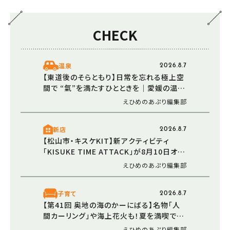
CHECK
温泉
2026.8.7
【東道後のそらともり】日常を忘れる極上空
間で “氣”を満たすひとときを｜愛媛の温泉
で楽しむ夏
えひめのあぷり編集部
新店
2026.8.7
【松山市・キスケKIT】新アクティビティ
「KISUKE TIME ATTACK」が8月10日オー
プン！ 走る・登る・くぐる――全身で障害物に挑
えひめのあぷり編集部
む体験型エリア
子育て
2026.8.7
【第41回 奥地の海のかーにばる】名物「人
間カーリング」や海上花火も！夏を満喫でき
る恒例イベント（愛媛/西予市）
えひめのあぷり編集部