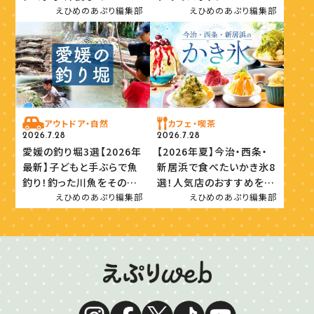
えひめのあぷり編集部
えひめのあぷり編集部
アウトドア・自然
カフェ・喫茶
2026.7.28
2026.7.28
愛媛の釣り堀3選【2026年
【2026年夏】今治・西条・
最新】子どもと手ぶらで魚
新居浜で食べたいかき氷8
釣り！釣った川魚をその場
選！人気店のおすすめを紹
で味わおう
介
えひめのあぷり編集部
えひめのあぷり編集部