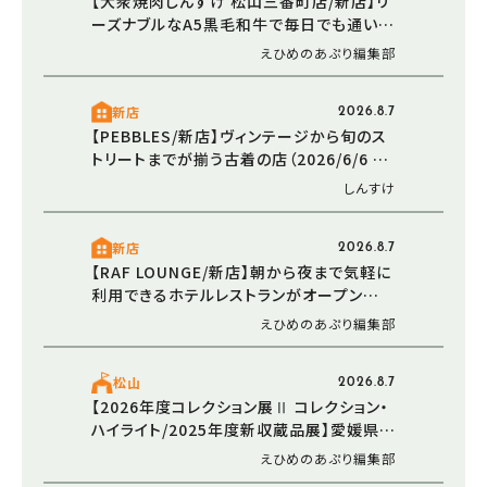
【大衆焼肉しんすけ 松山三番町店/新店】リ
ーズナブルなA5黒毛和牛で毎日でも通いた
くなる焼肉店オープン（2026/5/16 愛媛/松
えひめのあぷり編集部
山市）
新店
2026.8.7
【PEBBLES/新店】ヴィンテージから旬のス
トリートまでが揃う古着の店（2026/6/6 愛
媛/東温市）
しんすけ
新店
2026.8.7
【RAF LOUNGE/新店】朝から夜まで気軽に
利用できるホテルレストランがオープン
（2026/5/30 愛媛/松山市）
えひめのあぷり編集部
松山
2026.8.7
【2026年度コレクション展Ⅱ コレクション・
ハイライト/2025年度新収蔵品展】愛媛県美
術館で新たなアートと出会う感動のひとと
えひめのあぷり編集部
き（愛媛/松山市）