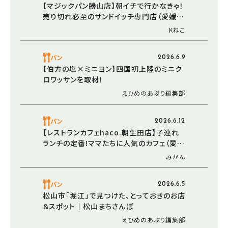
【マジックパン勝山店】朝イチで行かなきゃ！
売り切れ必至のサンドイッチ専門店（愛媛/
松山市・おでかけレポ）
Kねこ
パン
2026.6.9
【伯方の塩×ミニヨン】四国初上陸のミニク
ロワッサンを取材！
えひめのあぷり編集部
パン
2026.6.12
【レストランカフェhaco.朝生田店】子連れ
ランチの定番!ママたちに人気のカフェ（愛
媛/松山市・おでかけレポ）
みかん
パン
2026.6.5
松山市「堀江」で見つけた、とっておきのお店
＆スポット｜松山まちさんぽ
えひめのあぷり編集部