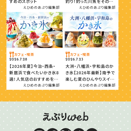
すめのスポット
釣り！釣った川魚をその場
で味わおう
えひめのあぷり編集部
えひめのあぷり編集部
カフェ・喫茶
カフェ・喫茶
2026.7.28
2026.7.23
【2026年夏】今治・西条・
大洲・八幡浜・宇和島のか
新居浜で食べたいかき氷8
き氷【2026年最新】南予で
選！人気店のおすすめを紹
楽しむ夏のひんやりスイー
介
ツ
えひめのあぷり編集部
えひめのあぷり編集部