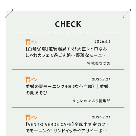
CHECK
パン
2026.8.3
【白鷺珈琲】道後温泉すぐ！大正レトロなお
しゃれカフェで過ごす朝…優雅なモーニング
を堪能（愛媛/松山市・おでかけレポ）
曽我美なつめ
パン
2026.7.27
愛媛の夏モーニング4選（喫茶店編）｜愛媛
の夏あそび
えひめのあぷり編集部
パン
2026.7.27
【VENTO VERDE CAFE】全席半個室カフェ
でモーニング！サンドイッチやアサイーボウ