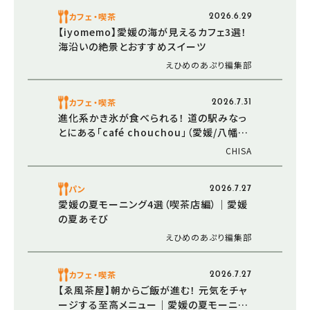
カフェ・喫茶
2026.6.29
【iyomemo】愛媛の海が見えるカフェ3選！
海沿いの絶景とおすすめスイーツ
えひめのあぷり編集部
カフェ・喫茶
2026.7.31
進化系かき氷が食べられる！ 道の駅みなっ
とにある「café chouchou」（愛媛/八幡浜
市・おでかけレポ）
CHISA
パン
2026.7.27
愛媛の夏モーニング4選（喫茶店編）｜愛媛
の夏あそび
えひめのあぷり編集部
カフェ・喫茶
2026.7.27
【ゑ風茶屋】朝からご飯が進む！ 元気をチャ
ージする至高メニュー｜愛媛の夏モーニン