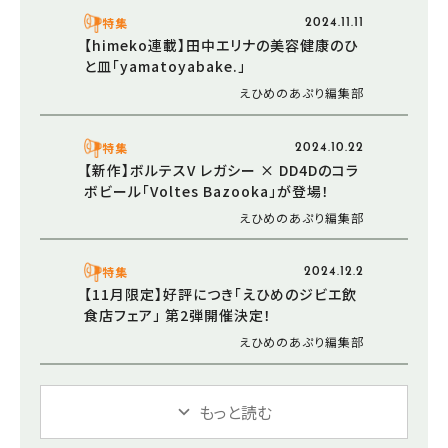
特集
2024.11.11
【himeko連載】田中エリナの美容健康のひ
と皿「yamatoyabake.」
えひめのあぷり編集部
特集
2024.10.22
【新作】ボルテスV レガシー × DD4Dのコラ
ボビール「Voltes Bazooka」が登場！
えひめのあぷり編集部
特集
2024.12.2
【11月限定】好評につき「えひめのジビエ飲
食店フェア」 第2弾開催決定！
えひめのあぷり編集部
もっと読む