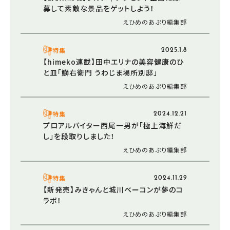
募して素敵な景品をゲットしよう！
えひめのあぷり編集部
特集
2025.1.8
【himeko連載】田中エリナの美容健康のひ
と皿「鰤右衛門 うわじま場所別邸」
えひめのあぷり編集部
特集
2024.12.21
プロアルバイター西尾一男が「極上海鮮だ
し」を段取りしました！
えひめのあぷり編集部
特集
2024.11.29
【新発売】みきゃんと城川ベーコンが夢のコ
ラボ！
えひめのあぷり編集部