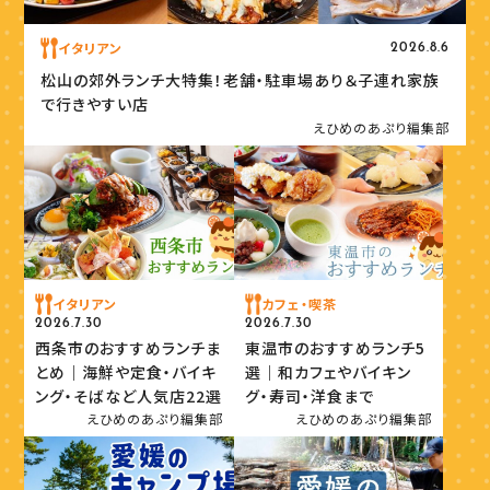
イタリアン
2026.8.6
松山の郊外ランチ大特集！老舗・駐車場あり＆子連れ家族
で行きやすい店
えひめのあぷり編集部
イタリアン
カフェ・喫茶
2026.7.30
2026.7.30
西条市のおすすめランチま
東温市のおすすめランチ5
とめ｜海鮮や定食・バイキ
選｜和カフェやバイキン
ング・そばなど人気店22選
グ・寿司・洋食まで
えひめのあぷり編集部
えひめのあぷり編集部