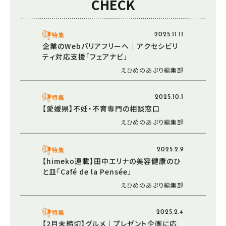
CHECK
特集
2025.11.11
企業のWebバリアフリーへ｜アクセシビリ
ティ対応支援「フェアナビ」
えひめのあぷり編集部
特集
2025.10.1
【愛媛県】不妊・不育専門の相談窓口
えひめのあぷり編集部
特集
2025.2.9
【himeko連載】田中エリナの美容健康のひ
と皿「Café de la Pensée」
えひめのあぷり編集部
特集
2025.2.4
【2月末締切】グルメ｜プレゼント企画に応