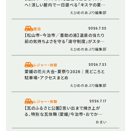
へ！涼しい屋内で一日遊べる「キスケの夏
2026」始動
えひめのあぷり編集部
宿泊
2026.7.22
【松山市・今治市／喜助の湯】温泉の当たり
前の気持ちよさを守る「湯守制度」がスター
ト！
えひめのあぷり編集部
レジャー・体験
2026.7.23
愛媛の花火大会・夏祭り2026｜見どころと
駐車場・アクセスまとめ
えひめのあぷり編集部
レジャー・体験
2026.7.17
【瓦のふるさと公園】思い出まで焼き上が
る、特別な瓦体験（愛媛/今治市・おでかけレ
ポ）
おまい