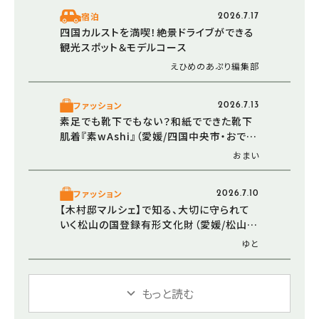
宿泊
2026.7.17
四国カルストを満喫！絶景ドライブができる
観光スポット＆モデルコース
えひめのあぷり編集部
ファッション
2026.7.13
素足でも靴下でもない？和紙でできた靴下
肌着『素wAshi』（愛媛/四国中央市・おでか
けレポ）
おまい
ファッション
2026.7.10
【木村邸マルシェ】で知る、大切に守られて
いく松山の国登録有形文化財（愛媛/松山
市・おでかけレポ）
ゆと
もっと読む