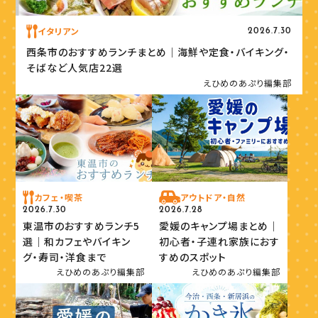
イタリアン
2026.7.30
西条市のおすすめランチまとめ｜海鮮や定食・バイキング・
そばなど人気店22選
えひめのあぷり編集部
カフェ・喫茶
アウトドア・自然
2026.7.30
2026.7.28
東温市のおすすめランチ5
愛媛のキャンプ場まとめ｜
選｜和カフェやバイキン
初心者・子連れ家族におす
グ・寿司・洋食まで
すめのスポット
えひめのあぷり編集部
えひめのあぷり編集部