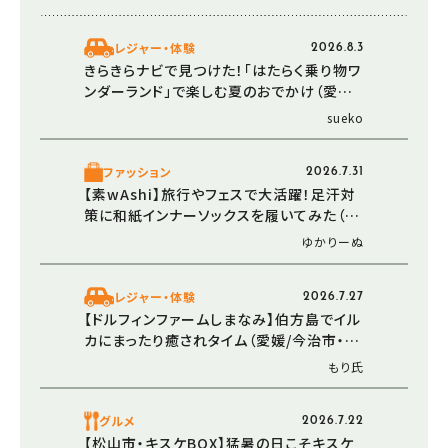
レジャー・体験
2026.8.3
きらきらナビで見つけた！「はたらく乗り物ワ
ンダーランド」で楽しむ夏のおでかけ（愛媛/
新居浜市・おでかけレポ）
sueko
ファッション
2026.7.31
【素wAshi】旅行やフェスで大活躍！足汗対
策に和紙インナーソックスを履いてみた（愛
媛/四国中央市・おでかけレポ）
ゆかりーぬ
レジャー・体験
2026.7.27
【ドルフィンファームしまなみ】伯方島でイル
カにまったり癒されタイム（愛媛/今治市・お
でかけレポ）
もり氏
グルメ
2026.7.22
【松山市・キスケBOX】猛暑の日こそキスケ