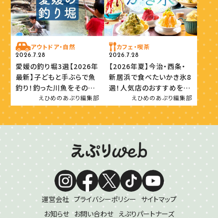
アウトドア・自然
カフェ・喫茶
2026.7.28
2026.7.28
愛媛の釣り堀3選【2026年
【2026年夏】今治・西条・
最新】子どもと手ぶらで魚
新居浜で食べたいかき氷8
釣り！釣った川魚をその場
選！人気店のおすすめを紹
で味わおう
介
えひめのあぷり編集部
えひめのあぷり編集部
運営会社
プライバシーポリシー
サイトマップ
お知らせ
お問い合わせ
えぷりパートナーズ