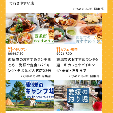
で行きやすい店
えひめのあぷり編集部
イタリアン
カフェ・喫茶
2026.7.30
2026.7.30
西条市のおすすめランチま
東温市のおすすめランチ5
とめ｜海鮮や定食・バイキ
選｜和カフェやバイキン
ング・そばなど人気店22選
グ・寿司・洋食まで
えひめのあぷり編集部
えひめのあぷり編集部