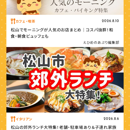
カフェ・喫茶
2026.8.10
松山でモーニングが人気のお店まとめ｜コスパ抜群！和
食・朝食ビュッフェも
えひめのあぷり編集部
イタリアン
2026.8.6
松山の郊外ランチ大特集！老舗・駐車場あり＆子連れ家族