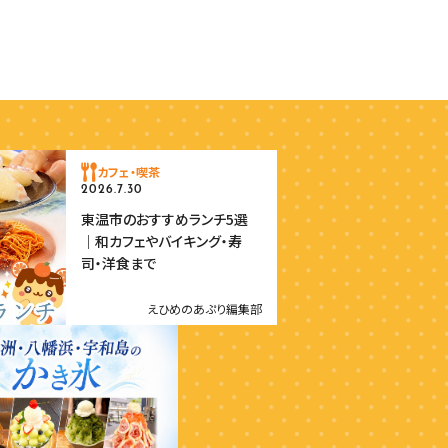
カフェ・喫茶
2026.7.30
東温市のおすすめランチ5選
｜和カフェやバイキング・寿
司・洋食まで
えひめのあぷり編集部