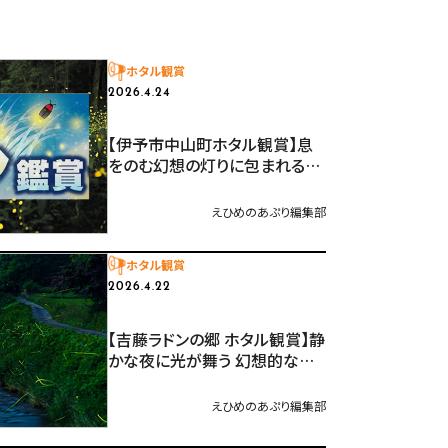
ホタル観賞
2026.4.24
【伊予市中山町ホタル観賞】息
をのむ幻想の灯りに包まれる初
夏の夜（愛媛/伊予市）
えひめのあぷり編集部
ホタル観賞
2026.4.22
【吉藤ラドンの郷 ホタル観賞】静
かな夜に光が舞う 幻想的なホ
タルのきらめきで心癒される特
別な時間（愛媛/松山市）
えひめのあぷり編集部