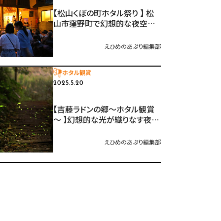
【松山くぼの町ホタル祭り 】 松
山市窪野町で幻想的な夜空に
舞うホタルの光を楽しもう! 【愛
媛/松山市】
えひめのあぷり編集部
ホタル観賞
2025.5.20
【吉藤ラドンの郷～ホタル観賞
～ 】幻想的な光が織りなす夜の
世界へ誘う【愛媛/松山市】
えひめのあぷり編集部