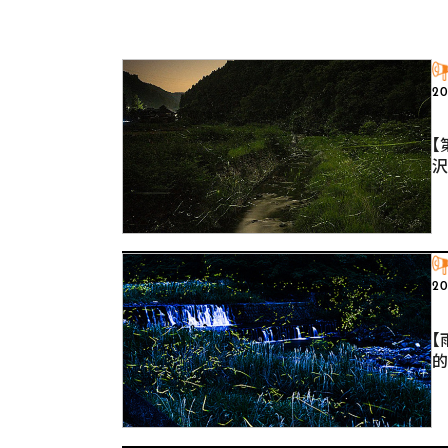
20
【
沢
れ
な
験
20
【
的
イ