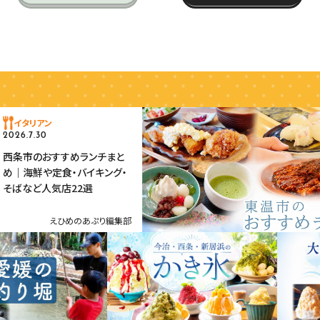
イタリアン
2026.7.30
西条市のおすすめランチまと
め｜海鮮や定食・バイキング・
そばなど人気店22選
えひめのあぷり編集部