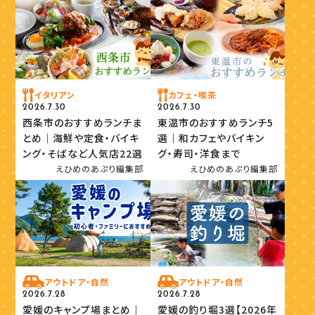
イタリアン
カフェ・喫茶
2026.7.30
2026.7.30
西条市のおすすめランチま
東温市のおすすめランチ5
とめ｜海鮮や定食・バイキ
選｜和カフェやバイキン
ング・そばなど人気店22選
グ・寿司・洋食まで
えひめのあぷり編集部
えひめのあぷり編集部
アウトドア・自然
アウトドア・自然
2026.7.28
2026.7.28
愛媛のキャンプ場まとめ｜
愛媛の釣り堀3選【2026年