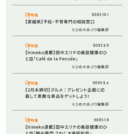
特集
2025.10.1
【愛媛県】不妊・不育専門の相談窓口
えひめのあぷり編集部
特集
2025.2.9
【himeko連載】田中エリナの美容健康のひ
と皿「Café de la Pensée」
えひめのあぷり編集部
特集
2025.2.4
【2月末締切】グルメ｜プレゼント企画に応
募して素敵な景品をゲットしよう！
えひめのあぷり編集部
特集
2025.1.8
【himeko連載】田中エリナの美容健康のひ
と皿「鰤右衛門 うわじま場所別邸」