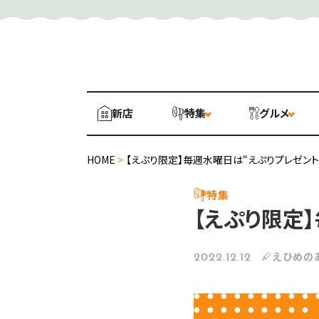
新店
特集
グルメ
HOME
>
【えぷり限定】毎週水曜日は“えぷりプレゼント
特集
【えぷり限定
えひめの
2022.12.12