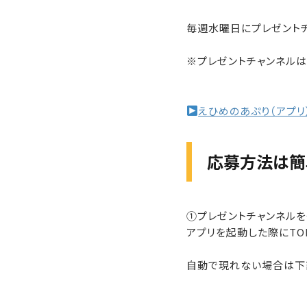
毎週水曜日にプレゼントチ
※プレゼントチャンネル
えひめのあぷり（アプリ
応募方法は簡
①プレゼントチャンネルを
アプリを起動した際にTO
自動で現れない場合は下記