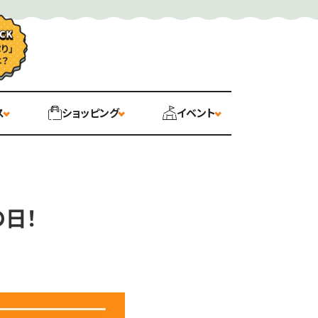
ス
ショッピング
イベント
の日！