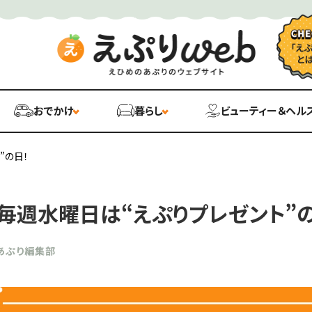
おでかけ
暮らし
ビューティー＆ヘル
”の日！
】毎週水曜日は“えぷりプレゼント”
あぷり編集部