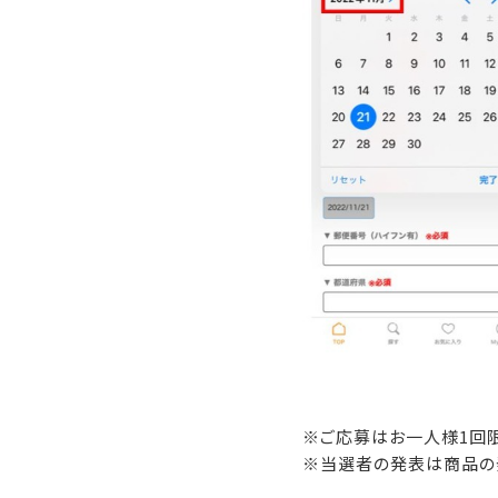
※ご応募はお一人様1回
※当選者の発表は商品の