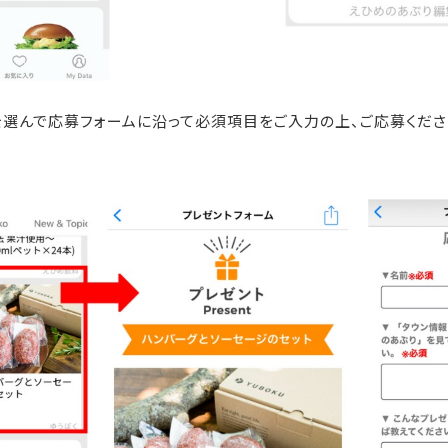
を選んで応募フォームに沿って必須項目をご入力の上、ご応募くださ