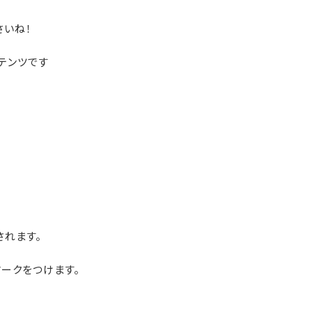
さいね！
テンツです
されます。
マークをつけます。