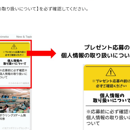
取り扱いについて】を必ず確認してください。