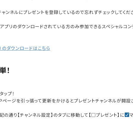
ャンネルにプレゼントを登録しているので忘れずチェックしてくだ
はアプリのダウンロードされている方のみ参加できるスペシャルコン
）のダウンロードはこちら
単！
タップ！
Pページを引っ張って更新をかけるとプレゼントチャンネルが開設
の通り【チャンネル設定】のタブに移動して【□プレゼント】に