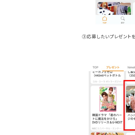
③応募したいプレゼント