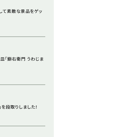
募して素敵な景品をゲッ
と皿「鰤右衛門 うわじま
」を段取りしました！