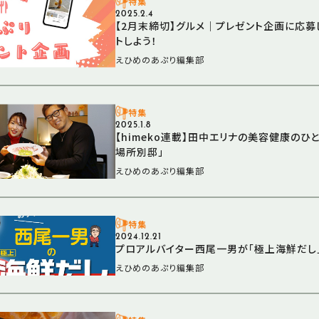
特集
2025.2.4
【2月末締切】グルメ｜プレゼント企画に応
トしよう！
えひめのあぷり編集部
特集
2025.1.8
【himeko連載】田中エリナの美容健康のひ
場所別邸」
えひめのあぷり編集部
特集
2024.12.21
プロアルバイター西尾一男が「極上海鮮だし
えひめのあぷり編集部