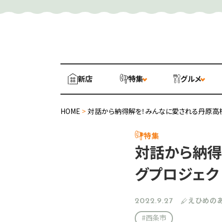
新店
特集
グルメ
HOME
>
対話から納得解を！みんなに愛される丹原高
特集
対話から納得
グプロジェク
えひめの
2022.9.27
#西条市