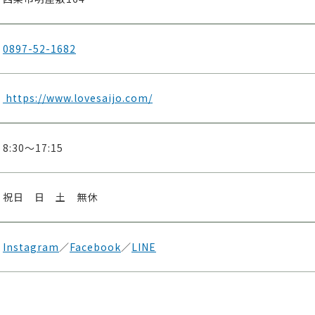
0897-52-1682
https://www.lovesaijo.com/
8:30〜17:15
祝日 日 土 無休
Instagram
／
Facebook
／
LINE