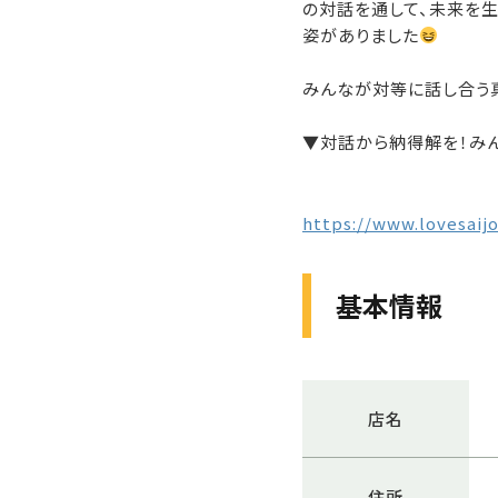
の対話を通して、未来を
姿がありました
みんなが対等に話し合う
▼対話から納得解を！み
https://www.lovesai
基本情報
店名
住所