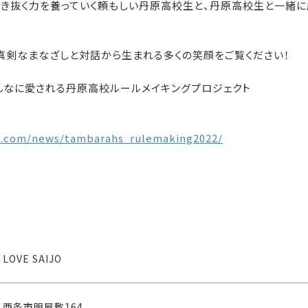
生き抜く力を養っていく頼もしい丹原高校生と、丹原高校生と一緒に
真剣なまなざしと対話から生まれる多くの笑顔をご覧ください！
んなに愛される丹原高校ルールメイキングプロジェクト
jo.com/news/tambarahs_rulemaking2022/
LOVE SAIJO
西条市明屋敷164