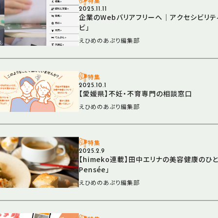
特集
2025.11.11
企業のWebバリアフリーへ｜アクセシビリテ
ビ」
えひめのあぷり編集部
特集
2025.10.1
【愛媛県】不妊・不育専門の相談窓口
えひめのあぷり編集部
特集
2025.2.9
【himeko連載】田中エリナの美容健康のひと皿「C
Pensée」
えひめのあぷり編集部