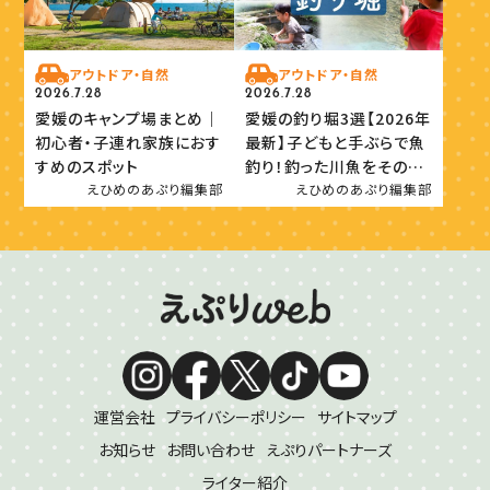
アウトドア・自然
アウトドア・自然
2026.7.28
2026.7.28
愛媛のキャンプ場まとめ｜
愛媛の釣り堀3選【2026年
初心者・子連れ家族におす
最新】子どもと手ぶらで魚
すめのスポット
釣り！釣った川魚をその場
で味わおう
えひめのあぷり編集部
えひめのあぷり編集部
運営会社
プライバシーポリシー
サイトマップ
お知らせ
お問い合わせ
えぷりパートナーズ
ライター紹介