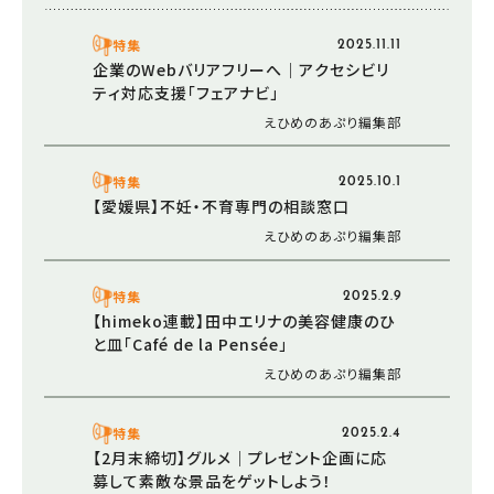
特集
2025.11.11
企業のWebバリアフリーへ｜アクセシビリ
ティ対応支援「フェアナビ」
えひめのあぷり編集部
特集
2025.10.1
【愛媛県】不妊・不育専門の相談窓口
えひめのあぷり編集部
特集
2025.2.9
【himeko連載】田中エリナの美容健康のひ
と皿「Café de la Pensée」
えひめのあぷり編集部
特集
2025.2.4
【2月末締切】グルメ｜プレゼント企画に応
募して素敵な景品をゲットしよう！