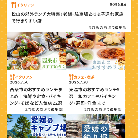
イタリアン
2026.8.6
松山の郊外ランチ大特集！老舗・駐車場あり＆子連れ家族
で行きやすい店
えひめのあぷり編集部
イタリアン
カフェ・喫茶
2026.7.30
2026.7.30
西条市のおすすめランチま
東温市のおすすめランチ5
とめ｜海鮮や定食・バイキ
選｜和カフェやバイキン
ング・そばなど人気店22選
グ・寿司・洋食まで
えひめのあぷり編集部
えひめのあぷり編集部