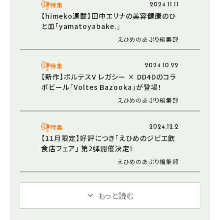
特集
2024.11.11
【himeko連載】田中エリナの美容健康のひ
と皿「yamatoyabake.」
えひめのあぷり編集部
特集
2024.10.22
【新作】ボルテスV レガシー × DD4Dのコラ
ボビール「Voltes Bazooka」が登場！
えひめのあぷり編集部
特集
2024.12.2
【11月限定】好評につき「えひめのジビエ飲
食店フェア」 第2弾開催決定！
えひめのあぷり編集部
もっと読む