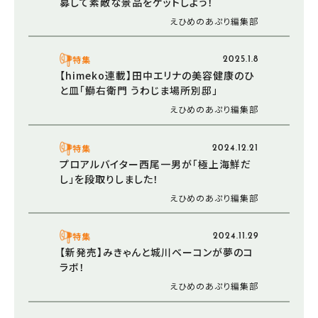
募して素敵な景品をゲットしよう！
えひめのあぷり編集部
特集
2025.1.8
【himeko連載】田中エリナの美容健康のひ
と皿「鰤右衛門 うわじま場所別邸」
えひめのあぷり編集部
特集
2024.12.21
プロアルバイター西尾一男が「極上海鮮だ
し」を段取りしました！
えひめのあぷり編集部
特集
2024.11.29
【新発売】みきゃんと城川ベーコンが夢のコ
ラボ！
えひめのあぷり編集部