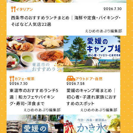
イタリアン
2026.7.30
西条市のおすすめランチまとめ｜海鮮や定食・バイキング・
そばなど人気店22選
えひめのあぷり編集部
カフェ・喫茶
アウトドア・自然
2026.7.30
2026.7.28
東温市のおすすめランチ5
愛媛のキャンプ場まとめ｜
選｜和カフェやバイキン
初心者・子連れ家族におす
グ・寿司・洋食まで
すめのスポット
えひめのあぷり編集部
えひめのあぷり編集部