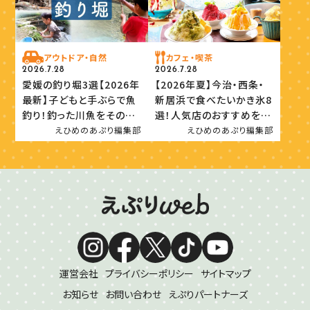
アウトドア・自然
カフェ・喫茶
2026.7.28
2026.7.28
愛媛の釣り堀3選【2026年
【2026年夏】今治・西条・
最新】子どもと手ぶらで魚
新居浜で食べたいかき氷8
釣り！釣った川魚をその場
選！人気店のおすすめを紹
で味わおう
介
えひめのあぷり編集部
えひめのあぷり編集部
運営会社
プライバシーポリシー
サイトマップ
お知らせ
お問い合わせ
えぷりパートナーズ