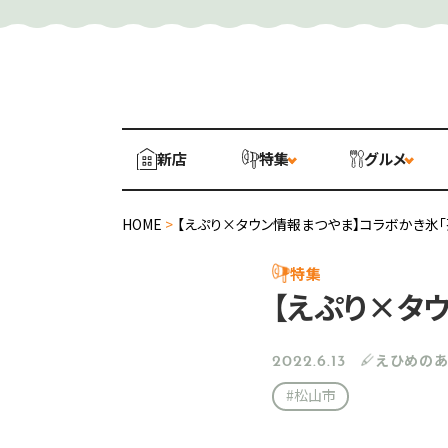
新店
特集
グルメ
HOME
>
【えぷり×タウン情報まつやま】コラボかき氷「
特集
【えぷり×タ
えひめの
2022.6.13
#松山市