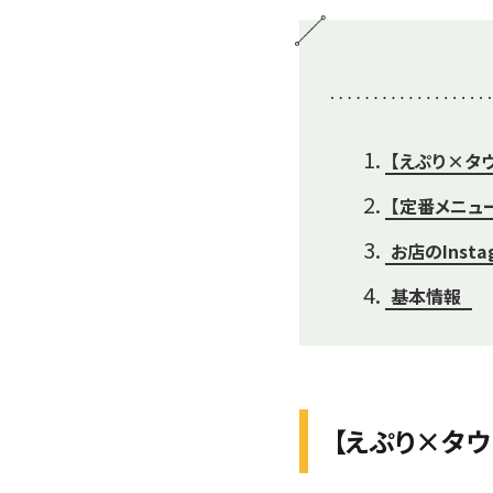
【えぷり×タ
【定番メニュー
お店のInst
基本情報
【えぷり×タ