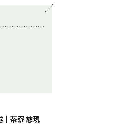
越｜茶寮 慈現