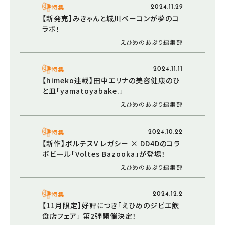
特集
2024.11.29
【新発売】みきゃんと城川ベーコンが夢のコ
ラボ！
えひめのあぷり編集部
特集
2024.11.11
【himeko連載】田中エリナの美容健康のひ
と皿「yamatoyabake.」
えひめのあぷり編集部
特集
2024.10.22
【新作】ボルテスV レガシー × DD4Dのコラ
ボビール「Voltes Bazooka」が登場！
えひめのあぷり編集部
特集
2024.12.2
【11月限定】好評につき「えひめのジビエ飲
食店フェア」 第2弾開催決定！