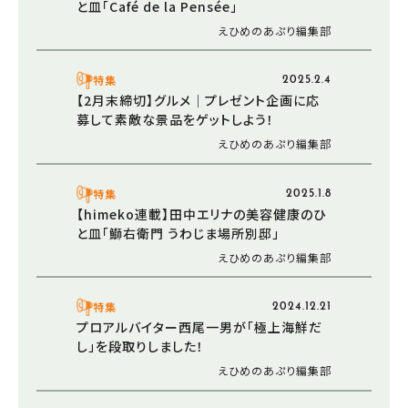
と皿「Café de la Pensée」
えひめのあぷり編集部
特集
2025.2.4
【2月末締切】グルメ｜プレゼント企画に応
募して素敵な景品をゲットしよう！
えひめのあぷり編集部
特集
2025.1.8
【himeko連載】田中エリナの美容健康のひ
と皿「鰤右衛門 うわじま場所別邸」
えひめのあぷり編集部
特集
2024.12.21
プロアルバイター西尾一男が「極上海鮮だ
し」を段取りしました！
えひめのあぷり編集部