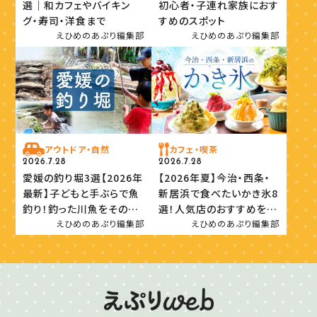
選｜和カフェやバイキン
初心者・子連れ家族におす
グ・寿司・洋食まで
すめのスポット
えひめのあぷり編集部
えひめのあぷり編集部
アウトドア・自然
カフェ・喫茶
2026.7.28
2026.7.28
愛媛の釣り堀3選【2026年
【2026年夏】今治・西条・
最新】子どもと手ぶらで魚
新居浜で食べたいかき氷8
釣り！釣った川魚をその場
選！人気店のおすすめを紹
で味わおう
介
えひめのあぷり編集部
えひめのあぷり編集部