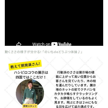
動くささの様子が分かる! 「のいちdeどうぶつ体操♪」