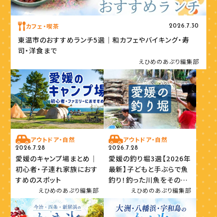
カフェ・喫茶
2026.7.30
東温市のおすすめランチ5選｜和カフェやバイキング・寿
司・洋食まで
えひめのあぷり編集部
アウトドア・自然
アウトドア・自然
2026.7.28
2026.7.28
愛媛のキャンプ場まとめ｜
愛媛の釣り堀3選【2026年
初心者・子連れ家族におす
最新】子どもと手ぶらで魚
すめのスポット
釣り！釣った川魚をその場
で味わおう
えひめのあぷり編集部
えひめのあぷり編集部