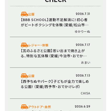
公園
2026.7.31
【BBB SCHOOL】運動不足解消に！初心者
がビートボクシングを体験（愛媛/松山市・
おでかけレポ）
ゆかりーぬ
レジャー・体験
2026.7.17
【瓦のふるさと公園】思い出まで焼き上が
る、特別な瓦体験（愛媛/今治市・おでかけレ
ポ）
おまい
公園
2026.7.13
【西予ちぬやパーク】子どもが全力で楽しめ
る公園！（愛媛/西予市・おでかけレポ）
CHISA
アウトドア・自然
2026.6.29