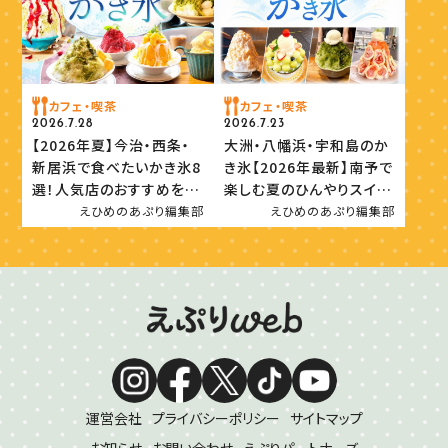
カフェ・喫茶
カフェ・喫茶
2026.7.28
2026.7.23
【2026年夏】今治・西条・
大洲・八幡浜・宇和島のか
新居浜で食べたいかき氷8
き氷【2026年最新】南予で
選！人気店のおすすめを紹
楽しむ夏のひんやりスイー
介
ツ
えひめのあぷり編集部
えひめのあぷり編集部
運営会社
プライバシーポリシー
サイトマップ
お知らせ
お問い合わせ
えぷりパートナーズ