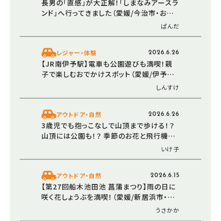
長男の「直感」が大正解！「しまなみアースラ
ンド」へ行ってきました（愛媛/今治市・おで
かけレポ）
ぱんだ
レジャー・体験
2026.6.26
【JR南伊予駅】電車も公園遊びも満喫！親
子で楽しむおでかけスポット（愛媛/伊予市・
おでかけレポ）
しんすけ
アウトドア・自然
2026.6.26
3歳児でも抱っこなしで山頂まで歩ける！？
山頂には公園も！？ 季節のお花と飛行機に
大興奮の「垣生山」ハイキング♪（愛媛/松山
いけ子
市・おでかけレポ）
アウトドア・自然
2026.6.15
【第27回船木池田池 菖蒲まつり】雨の日に
咲く花しょうぶを満喫！（愛媛/新居浜市・お
でかけレポ）
うさかか