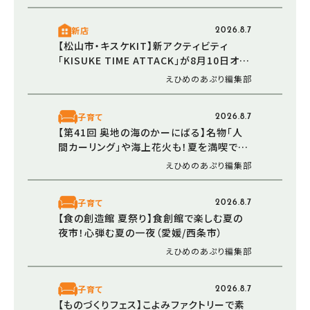
新店
2026.8.7
【松山市・キスケKIT】新アクティビティ
「KISUKE TIME ATTACK」が8月10日オー
プン！ 走る・登る・くぐる――全身で障害物に挑
えひめのあぷり編集部
む体験型エリア
子育て
2026.8.7
【第41回 奥地の海のかーにばる】名物「人
間カーリング」や海上花火も！夏を満喫でき
る恒例イベント（愛媛/西予市）
えひめのあぷり編集部
子育て
2026.8.7
【食の創造館 夏祭り】食創館で楽しむ夏の
夜市！心弾む夏の一夜（愛媛/西条市）
えひめのあぷり編集部
子育て
2026.8.7
【ものづくりフェス】こよみファクトリーで素