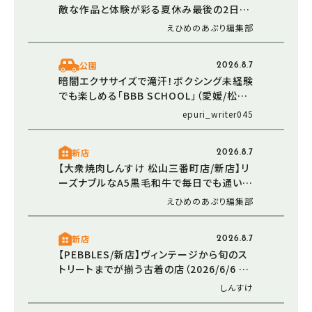
敵な作品と体験が彩る夏休み最後の2日間
（愛媛/伊予市）
えひめのあぷり編集部
公園
2026.8.7
暗闇エクササイズで滝汗！ボクシング未経験
でも楽しめる「BBB SCHOOL」（愛媛/松山
市・おでかけレポ）
epuri_writer045
新店
2026.8.7
【大衆焼肉しんすけ 松山三番町店/新店】リ
ーズナブルなA5黒毛和牛で毎日でも通いた
くなる焼肉店オープン（2026/5/16 愛媛/松
えひめのあぷり編集部
山市）
新店
2026.8.7
【PEBBLES/新店】ヴィンテージから旬のス
トリートまでが揃う古着の店（2026/6/6 愛
媛/東温市）
しんすけ