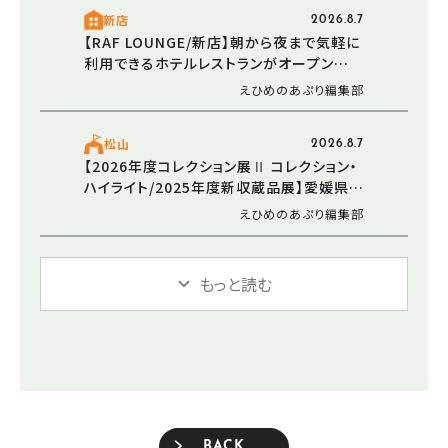
新店
2026.8.7
【RAF LOUNGE/新店】朝から夜まで気軽に
利用できるホテルレストランがオープン
（2026/5/30 愛媛/松山市）
えひめのあぷり編集部
松山
2026.8.7
【2026年度コレクション展Ⅱ コレクション・
ハイライト/2025年度新収蔵品展】愛媛県美
術館で新たなアートと出会う感動のひとと
えひめのあぷり編集部
き（愛媛/松山市）
もっと読む
BACK