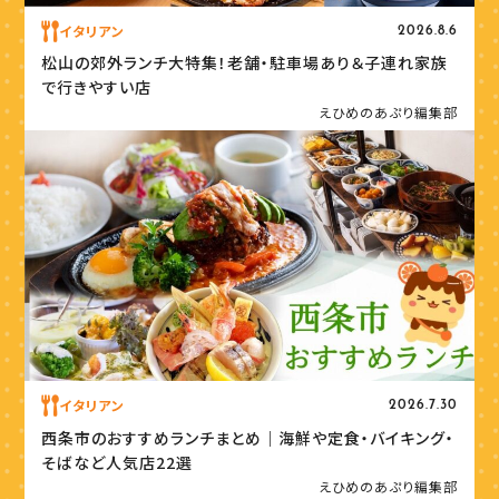
イタリアン
2026.8.6
松山の郊外ランチ大特集！老舗・駐車場あり＆子連れ家族
で行きやすい店
えひめのあぷり編集部
イタリアン
2026.7.30
西条市のおすすめランチまとめ｜海鮮や定食・バイキング・
そばなど人気店22選
えひめのあぷり編集部